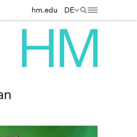
hm.edu
DE
an