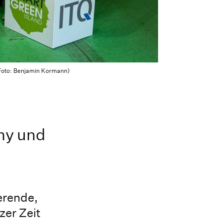
(Foto: Benjamin Kormann)
my und
erende,
er Zeit