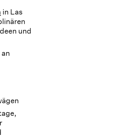
a
in Las
plinären
 Ideen und
 an
twägen
tage,
r
d