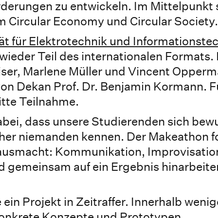
derungen zu entwickeln. Im Mittelpunkt 
Circular Economy und Circular Society.
ät für Elektrotechnik und Informationste
eder Teil des internationalen Formats. 
aiser, Marlene Müller und Vincent Opper
von Dekan Prof. Dr. Benjamin Kormann. F
ritte Teilnahme.
dabei, dass unsere Studierenden sich be
orher niemanden kennen. Der Makeathon f
 ausmacht: Kommunikation, Improvisation
 gemeinsam auf ein Ergebnis hinarbeiten
in Projekt in Zeitraffer. Innerhalb weni
konkrete Konzepte und Prototypen.