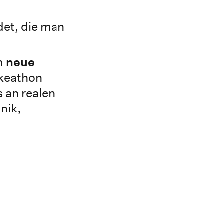
det, die man
em
neue
keathon
s an realen
nik,
d