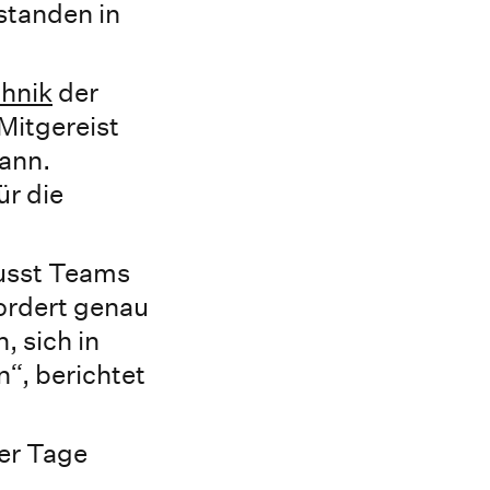
standen in
chnik
der
Mitgereist
mann.
ür die
wusst Teams
ordert genau
, sich in
“, berichtet
ger Tage