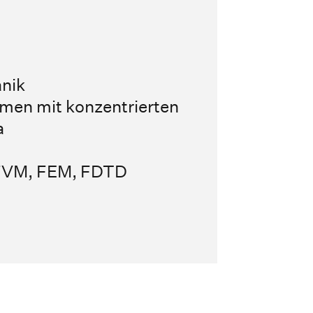
nik
men mit konzentrierten
a
 (FVM, FEM, FDTD