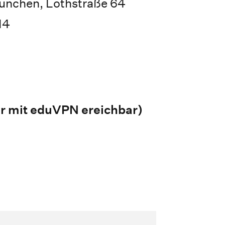
ünchen, Lothstraße 64
14
r mit eduVPN ereichbar)