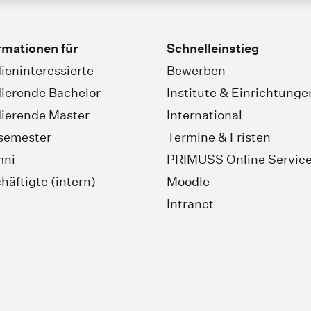
rmationen für
Schnelleinstieg
ieninteressierte
Bewerben
ierende Bachelor
Institute & Einrichtunge
ierende Master
International
semester
Termine & Fristen
mni
PRIMUSS Online Servic
häftigte (intern)
Moodle
Intranet