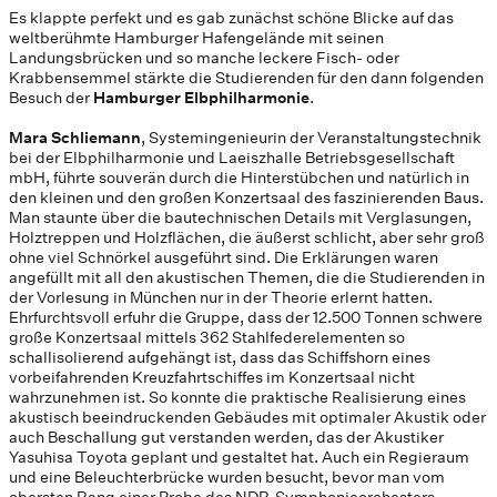
Es klappte perfekt und es gab zunächst schöne Blicke auf das
weltberühmte Hamburger Hafengelände mit seinen
Landungsbrücken und so manche leckere Fisch- oder
Krabbensemmel stärkte die Studierenden für den dann folgenden
Besuch der
Hamburger Elbphilharmonie
.
Mara Schliemann
, Systemingenieurin der Veranstaltungstechnik
bei der Elbphilharmonie und Laeiszhalle Betriebsgesellschaft
mbH, führte souverän durch die Hinterstübchen und natürlich in
den kleinen und den großen Konzertsaal des faszinierenden Baus.
Man staunte über die bautechnischen Details mit Verglasungen,
Holztreppen und Holzflächen, die äußerst schlicht, aber sehr groß
ohne viel Schnörkel ausgeführt sind. Die Erklärungen waren
angefüllt mit all den akustischen Themen, die die Studierenden in
der Vorlesung in München nur in der Theorie erlernt hatten.
Ehrfurchtsvoll erfuhr die Gruppe, dass der 12.500 Tonnen schwere
große Konzertsaal mittels 362 Stahlfederelementen so
schallisolierend aufgehängt ist, dass das Schiffshorn eines
vorbeifahrenden Kreuzfahrtschiffes im Konzertsaal nicht
wahrzunehmen ist. So konnte die praktische Realisierung eines
akustisch beeindruckenden Gebäudes mit optimaler Akustik oder
auch Beschallung gut verstanden werden, das der Akustiker
Yasuhisa Toyota geplant und gestaltet hat. Auch ein Regieraum
und eine Beleuchterbrücke wurden besucht, bevor man vom