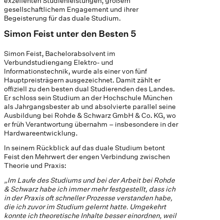
exzellenten Studienleistungen, großem
gesellschaftlichem Engagement und ihrer
Begeisterung für das duale Studium.
Simon Feist unter den Besten 5
Simon Feist, Bachelorabsolvent im
Verbundstudiengang Elektro- und
Informationstechnik, wurde als einer von fünf
Hauptpreisträgern ausgezeichnet. Damit zählt er
offiziell zu den besten dual Studierenden des Landes.
Er schloss sein Studium an der Hochschule München
als Jahrgangsbester ab und absolvierte parallel seine
Ausbildung bei Rohde & Schwarz GmbH & Co. KG, wo
er früh Verantwortung übernahm – insbesondere in der
Hardwareentwicklung.
In seinem Rückblick auf das duale Studium betont
Feist den Mehrwert der engen Verbindung zwischen
Theorie und Praxis:
„Im Laufe des Studiums und bei der Arbeit bei Rohde
& Schwarz habe ich immer mehr festgestellt, dass ich
in der Praxis oft schneller Prozesse verstanden habe,
die ich zuvor im Studium gelernt hatte. Umgekehrt
konnte ich theoretische Inhalte besser einordnen, weil