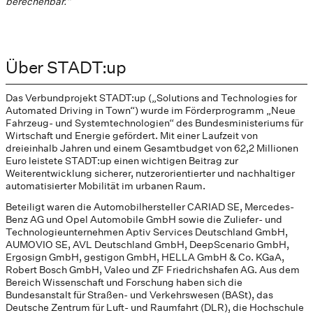
berechenbar.“
Über STADT:up
Das Verbundprojekt STADT:up („Solutions and Technologies for
Automated Driving in Town“) wurde im Förderprogramm „Neue
Fahrzeug- und Systemtechnologien“ des Bundesministeriums für
Wirtschaft und Energie gefördert. Mit einer Laufzeit von
dreieinhalb Jahren und einem Gesamtbudget von 62,2 Millionen
Euro leistete STADT:up einen wichtigen Beitrag zur
Weiterentwicklung sicherer, nutzerorientierter und nachhaltiger
automatisierter Mobilität im urbanen Raum.
Beteiligt waren die Automobilhersteller CARIAD SE, Mercedes-
Benz AG und Opel Automobile GmbH sowie die Zuliefer- und
Technologieunternehmen Aptiv Services Deutschland GmbH,
AUMOVIO SE, AVL Deutschland GmbH, DeepScenario GmbH,
Ergosign GmbH, gestigon GmbH, HELLA GmbH & Co. KGaA,
Robert Bosch GmbH, Valeo und ZF Friedrichshafen AG. Aus dem
Bereich Wissenschaft und Forschung haben sich die
Bundesanstalt für Straßen- und Verkehrswesen (BASt), das
Deutsche Zentrum für Luft- und Raumfahrt (DLR), die Hochschule