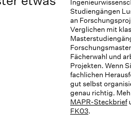
ter etwas
Ingenieurwissensc
Studiengängen Lu
an Forschungsproj
Verglichen mit kla
Masterstudiengäng
Forschungsmaster s
Fächerwahl und arb
Projekten. Wenn S
fachlichen Heraus
gut selbst organisi
genau richtig. Mehr
MAPR-Steckbrief
u
FK03
.