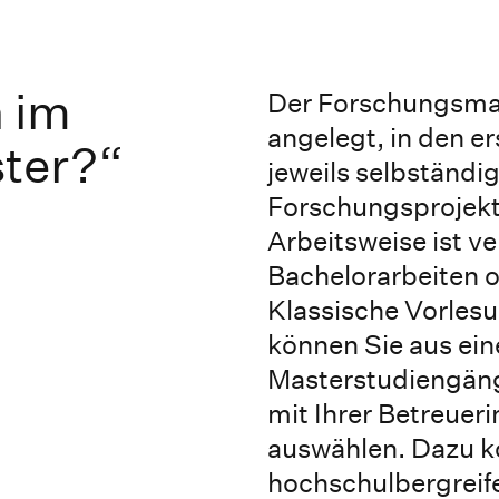
 im
Der Forschungsmast
angelegt, in den e
ter?“
jeweils selbständig 
Forschungsprojekt
Arbeitsweise ist ve
Bachelorarbeiten o
Klassische Vorles
können Sie aus ei
Masterstudiengän
mit Ihrer Betreuer
auswählen. Dazu
hochschulbergreif