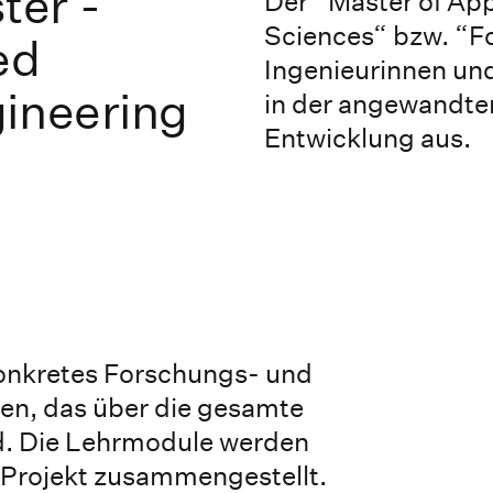
er -
Der “Master of App
Sciences“ bzw. “F
ed
Ingenieurinnen und
gineering
in der angewandte
Entwicklung aus.
konkretes Forschungs- und
en, das über die gesamte
d. Die Lehrmodule werden
 Projekt zusammengestellt.