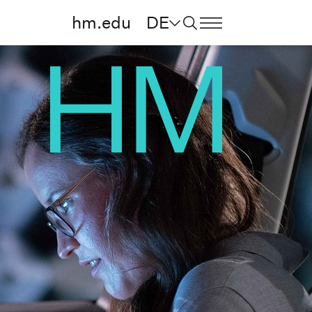
hm.edu
DE