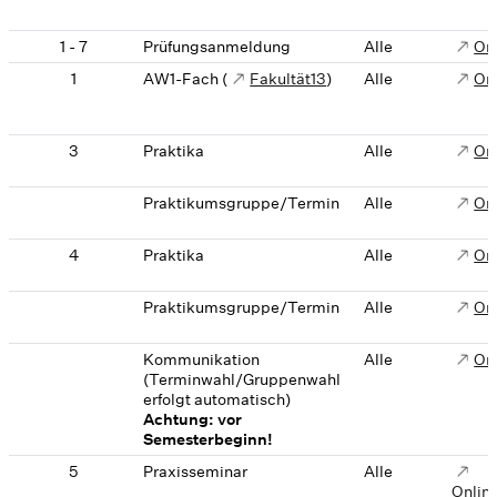
1 - 7
Prüfungsanmeldung
Alle
On
1
AW1-Fach (
Fakultät13
)
Alle
On
3
Praktika
Alle
On
Praktikumsgruppe/Termin
Alle
On
4
Praktika
Alle
On
Praktikumsgruppe/Termin
Alle
On
Kommunikation
Alle
On
(Terminwahl/Gruppenwahl
erfolgt automatisch)
Achtung: vor
Semesterbeginn!
5
Praxisseminar
Alle
Onlin