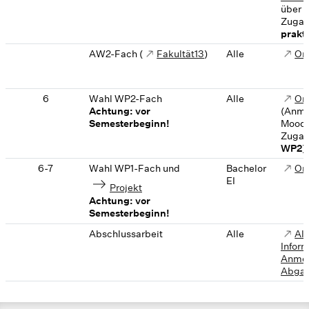
über 
Zuga
prak
AW2-Fach (
Fakultät13
)
Alle
On
6
Wahl WP2-Fach
Alle
On
Achtung: vor
(Anme
Semesterbeginn!
Moodl
Zuga
WP2
)
6-7
Wahl WP1-Fach und
Bachelor
On
EI
Projekt
Achtung: vor
Semesterbeginn!
Abschlussarbeit
Alle
All
Inform
Anmel
Abgab